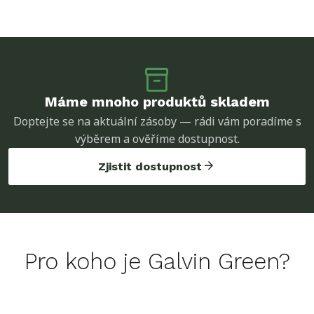
inventory_2
Máme mnoho produktů skladem
Doptejte se na aktuální zásoby — rádi vám poradíme s
výběrem a ověříme dostupnost.
arrow_forward
Zjistit dostupnost
Pro koho je Galvin Green?