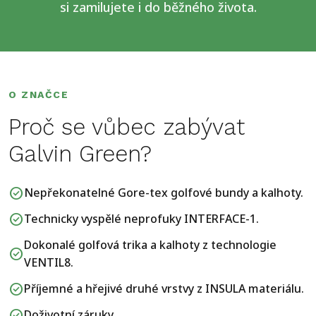
si
zamilujete
i
do
běžného
života.
O ZNAČCE
Proč se vůbec zabývat
Galvin Green?
check_circle
Nepřekonatelné Gore-tex golfové bundy a kalhoty.
check_circle
Technicky vyspělé neprofuky INTERFACE-1.
Dokonalé golfová trika a kalhoty z technologie
check_circle
VENTIL8.
check_circle
Příjemné a hřejivé druhé vrstvy z INSULA materiálu.
check_circle
Doživotní záruky.