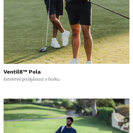
Ventil8™ Pola
Extrémní prodyšnost v horku.