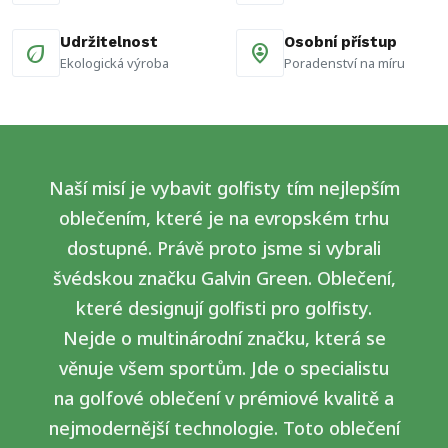
Udržitelnost
Osobní přístup
eco
person_pin_circle
Ekologická výroba
Poradenství na míru
Naší
misí
je
vybavit
golfisty
tím
nejlepším
oblečením,
které
je
na
evropském
trhu
dostupné.
Právě
proto
jsme
si
vybrali
švédskou
značku
Galvin
Green.
Oblečení,
které
designují
golfisti
pro
golfisty.
Nejde
o
multinárodní
značku,
která
se
věnuje
všem
sportům.
Jde
o
specialistu
na
golfové
oblečení
v
prémiové
kvalitě
a
nejmodernější
technologie.
Toto
oblečení