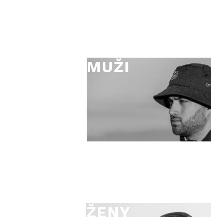
MUŽI
ŽENY