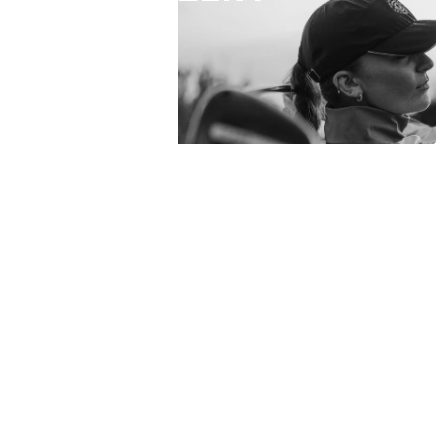
Spojte se s námi
Máte zájem o kolekci Galvin Green? Jsme tu pro
vás. Kontaktujte nás ohledně dostupnosti, velikostí
nebo pro sjednání osobní schůzky v našem