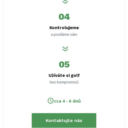
double_arrow
04
Kontrolujeme
a posíláme vám
double_arrow
05
Užíváte si golf
bez kompromisů
schedule
cca 4 - 6 dnů
Kontaktujte nás