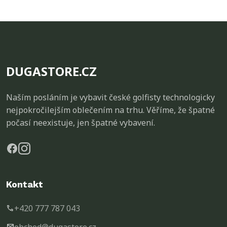
DUGASTORE.CZ
Naším posláním je vybavit české golfisty technologicky
nejpokročilejším oblečením na trhu. Věříme, že špatné
počasí neexistuje, jen špatné vybavení.
Kontakt
+420 777 787 043
call
obchod@dugastore.cz