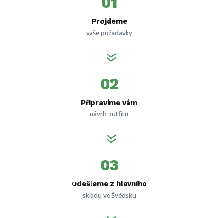
01
Projdeme
vaše požadavky
double_arrow
02
Připravíme vám
návrh outfitu
double_arrow
03
Odešleme z hlavního
skladu ve Švédsku