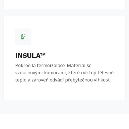
thermostat
INSULA™
Pokročilá termoizolace. Materiál se
vzduchovými komorami, které udržují tělesné
teplo a zároveň odvádí přebytečnou vlhkost.